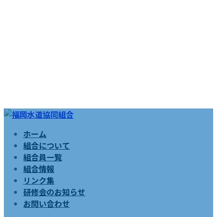
コ
ナ
NEWS
ン
ビ
ホーム
テ
ゲ
組合について
ン
ー
組合員一覧
ツ
シ
組合情報
へ
ョ
リンク集
ス
ン
研修会のお知らせ
キ
に
お問い合わせ
ッ
移