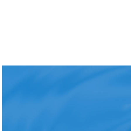
コ
ナ
ン
ビ
ホーム
テ
ゲ
組合について
ン
ー
組合員一覧
ツ
シ
組合情報
へ
ョ
リンク集
ス
ン
研修会のお知らせ
キ
に
お問い合わせ
ッ
移