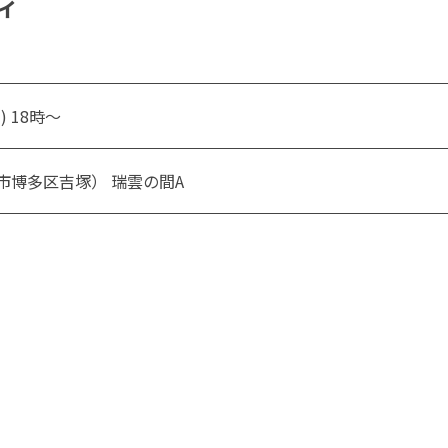
ィ
 18時～
市博多区吉塚） 瑞雲の間A