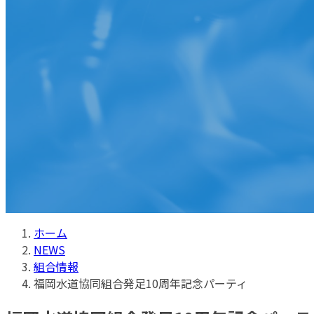
プ
動
ホーム
NEWS
組合情報
福岡水道協同組合発足10周年記念パーティ