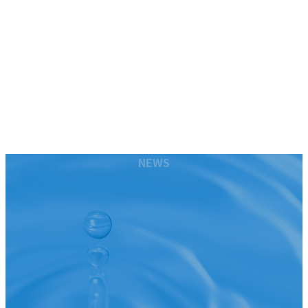
コ
ナ
NEWS
ン
ビ
ホーム
テ
ゲ
組合について
ン
ー
組合員一覧
ツ
シ
組合情報
へ
ョ
リンク集
ス
ン
研修会のお知らせ
キ
に
お問い合わせ
ッ
移