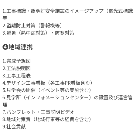
1.工事標識・照明灯安全施設のイメージアップ（電光式標識
等
2.盗難防止対策（警報機等）
3.避暑（熱中症対策）・防寒対策
❹地域連携
1.完成予想図
2.工法説明図
3.工事工程表
4.デザイン工事看板（各工事PR看板含む）
5.見学会の開催（イベント等の実施含む）
6.見学所（インフォメーションセンター）の設置及び運営管
理
7.パンフレット・工事説明ビデオ
8.地域対策費（地域行事等の経費を含む）
9.社会貢献