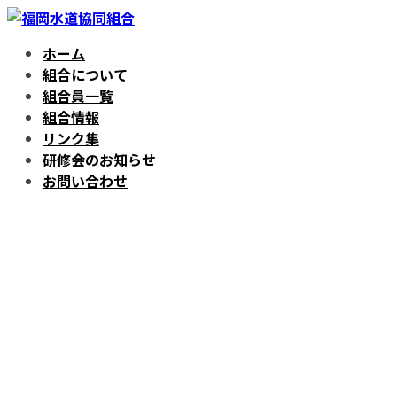
コ
ナ
ン
ビ
ホーム
テ
ゲ
組合について
ン
ー
組合員一覧
ツ
シ
組合情報
へ
ョ
リンク集
ス
ン
研修会のお知らせ
キ
に
お問い合わせ
ッ
移
プ
動